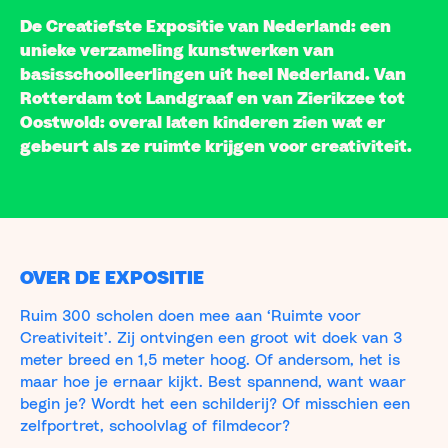
De Creatiefste Expositie van Nederland: een
unieke verzameling kunstwerken van
basisschoolleerlingen uit heel Nederland. Van
Rotterdam tot Landgraaf en van Zierikzee tot
Oostwold: overal laten kinderen zien wat er
gebeurt als ze ruimte krijgen voor creativiteit.
OVER DE EXPOSITIE
Ruim 300 scholen doen mee aan ‘Ruimte voor
Creativiteit’. Zij ontvingen een groot wit doek van 3
meter breed en 1,5 meter hoog. Of andersom, het is
maar hoe je ernaar kijkt. Best spannend, want waar
begin je? Wordt het een schilderij? Of misschien een
zelfportret, schoolvlag of filmdecor?